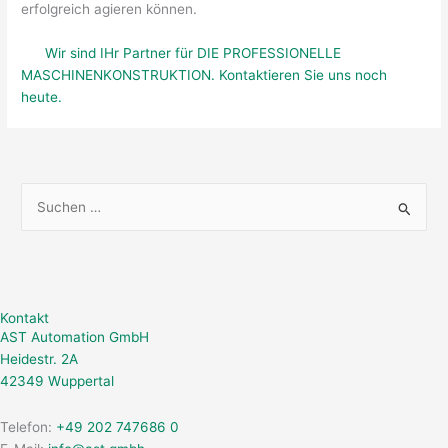
erfolgreich agieren können.
Wir sind IHr Partner für DIE PROFESSIONELLE
MASCHINENKONSTRUKTION. Kontaktieren Sie uns noch
heute.
S
u
c
h
Kontakt
e
AST Automation GmbH
n
Heidestr. 2A
n
42349 Wuppertal
a
Telefon:
+49 202 747686 0
c