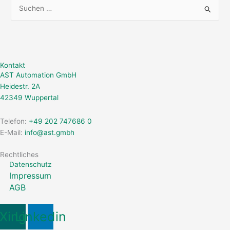
S
u
c
h
Kontakt
e
AST Automation GmbH
n
Heidestr. 2A
n
42349 Wuppertal
a
Telefon:
+49 202 747686 0
c
E-Mail:
info@ast.gmbh
h
:
Rechtliches
Datenschutz
Impressum
AGB
Xing
Linkedin